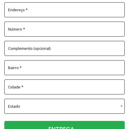
Endereço
*
Número
*
Complemento
(opcional)
Bairro
*
Cidade
*
Estado
New York