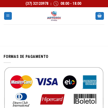
Skip
(37) 32120978
08:00 - 18:00
|
to
content
FORMAS DE PAGAMENTO