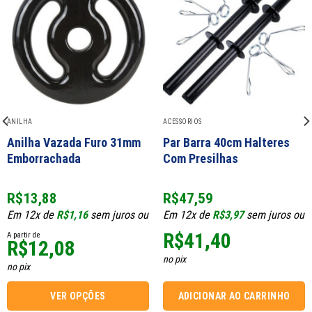
Add to
Add to
wishlist
wishlist
ANILHA
ACESSÓRIOS
Anilha Vazada Furo 31mm
Par Barra 40cm Halteres
Emborrachada
Com Presilhas
R$
13,88
R$
47,59
Em 12x de
R$
1,16
sem juros ou
Em 12x de
R$
3,97
sem juros ou
R$
41,40
A partir de
R$
12,08
no pix
no pix
VER OPÇÕES
ADICIONAR AO CARRINHO