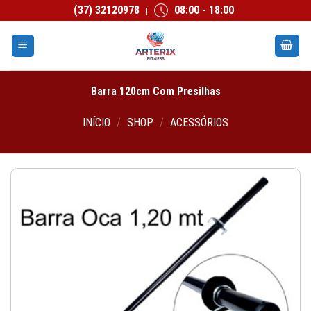
Skip
(37) 32120978
08:00 - 18:00
|
to
content
Barra 120cm Com Presilhas
INÍCIO
/
SHOP
/
ACESSÓRIOS
Add to
wishlist