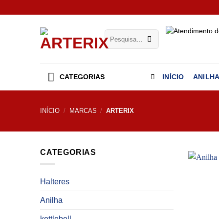
Skip
to
content
Pesquisar
por:
CATEGORIAS
INÍCIO
ANILH
INÍCIO
/
MARCAS
/
ARTERIX
CATEGORIAS
Halteres
Anilha
kettlebell