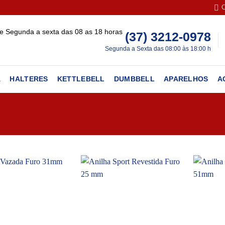
(37) 3212-0978
Segunda a Sexta das 08:00 às 18:00 h
A
HALTERES
KETTLEBELL
DUMBBELL
APARELHOS
A
Add to
Add to
wishlist
wishlist