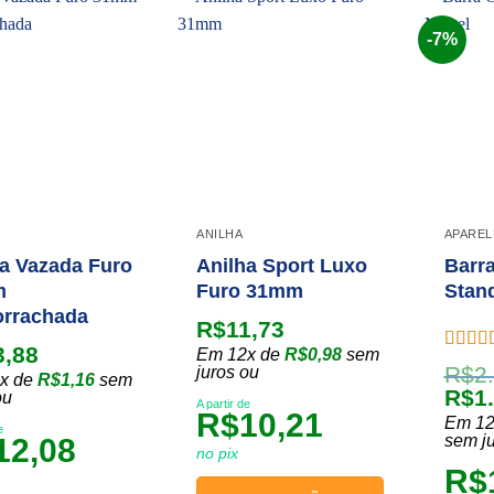
es.
várias
várias
variantes.
variant
-7%
As
As
Add to
Add to
opções
opções
wishlist
wishlist
podem
podem
das
ser
ser
escolhidas
escolh
na
na
página
página
o
do
do
ANILHA
APARE
produto
produt
a Vazada Furo
Anilha Sport Luxo
Barr
m
Furo 31mm
Stan
rrachada
R$
11,73
3,88
Em 12x de
R$
0,98
sem
Avalia
R$
2
juros ou
x de
R$
1,16
sem
5.00
de
O
R$
1
ou
A partir de
preç
R$
10,21
Em 12
e
origi
sem j
12,08
no pix
era:
R$
R$2.