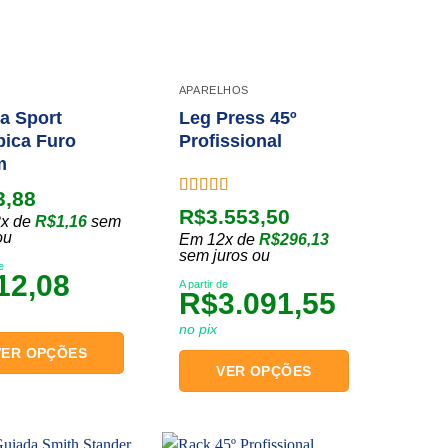
APARELHOS
a Sport
Leg Press 45º
pica Furo
Profissional
m
3,88
Avaliação
R$
3.553,50
x de
R$
1,16
sem
5.00
de 5
ou
Em 12x de
R$
296,13
sem juros ou
e
12,08
A partir de
R$
3.091,55
no pix
VER OPÇÕES
VER OPÇÕES
Este
o
produto
tem