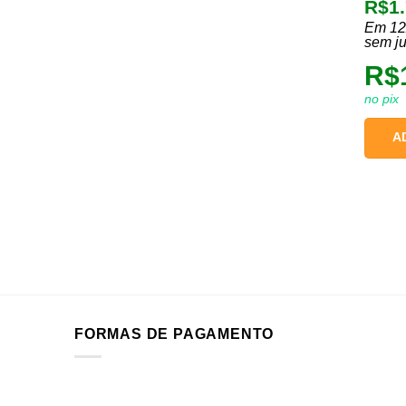
O
R$
1
preç
Em 12
origi
sem ju
era:
R$
R$1.
no pix
A
FORMAS DE PAGAMENTO