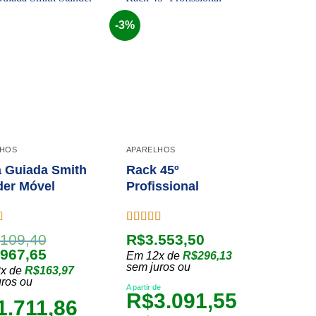
várias
es.
-3%
variantes.
Add to
Add to
As
wishlist
wishlist
opções
podem
ser
idas
escolhidas
na
página
LHOS
APARELHOS
do
o
a Guiada Smith
Rack 45º
produto
der Móvel
Profissional
ção
Avaliação
.109,40
R$
3.553,50
 5
5.00
de 5
O
.967,65
Em 12x de
R$
296,13
o
preço
sem juros ou
x de
R$
163,97
nal
atual
uros ou
A partir de
R$
3.091,55
é:
1.711,86
109,40.
R$1.967,65.