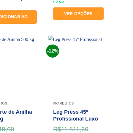
no pix
VER OPÇÕES
DICIONAR AO
Este
CARRINHO
produto
tem
várias
variantes.
-12%
As
Add to
Add to
wishlist
wishlist
opções
podem
ser
escolhidas
na
página
LHOS
APARELHOS
do
te de Anilha
Leg Press 45º
produto
kg
Profissional Luxo
48,00
R$
11.511,60