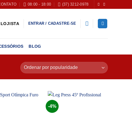
CONTATO
08:00 - 18:00
(37) 3212-0978
ENTRAR / CADASTRE-SE
LOJISTA
CESSÓRIOS
BLOG
-4%
Add to
Add to
wishlist
wishlist