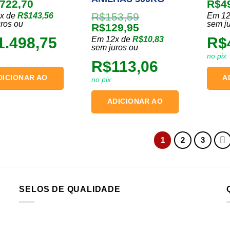
O
O
.722,70
R$
4
o
preço
preç
R$
153,59
x de
R$
143,56
Em 12
nal
atual
origi
ros ou
sem j
O
O
R$
129,95
é:
era:
preço
preço
1.498,75
R$
Em 12x de
R$
10,83
897,40.
R$1.722,70.
R$64
original
atual
sem juros ou
no pix
era:
é:
R$
113,06
R$153,59.
R$129,95.
DICIONAR AO
A
no pix
CARRINHO
ADICIONAR AO
CARRINHO
1
2
3
SELOS DE QUALIDADE