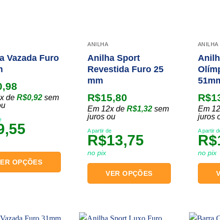
ANILHA
ANILHA
a Vazada Furo
Anilha Sport
Anilh
m
Revestida Furo 25
Olím
mm
51m
0,98
R$
15,80
R$
1
x de
R$
0,92
sem
ou
Em 12x de
R$
1,32
sem
Em 12
juros ou
juros 
e
9,55
A partir de
A partir d
R$
13,75
R$
no pix
no pix
VER OPÇÕES
VER OPÇÕES
o
Este
Este
produto
produt
tem
tem