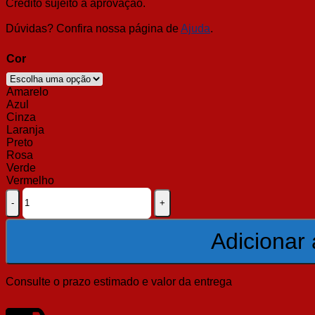
Crédito sujeito a aprovação.
Dúvidas? Confira nossa página de
Ajuda
.
Cor
Amarelo
Azul
Cinza
Laranja
Preto
Rosa
Verde
Vermelho
Leg
Press
45º
Profissional
Adicionar 
quantidade
Consulte o prazo estimado e valor da entrega