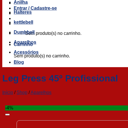
Anilha
Entrar / Cadastre-se
Halteres
kettlebell
Dumbbell
Sem produto(s) no carrinho.
Aparelhos
Carrinho
Acessórios
Sem produto(s) no carrinho.
Blog
Leg Press 45º Profissional
Início
/
Shop
/
Aparelhos
-4%