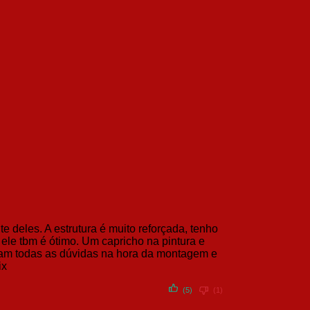
e deles. A estrutura é muito reforçada, tenho
ele tbm é ótimo. Um capricho na pintura e
tiram todas as dúvidas na hora da montagem e
ix
(5)
(1)