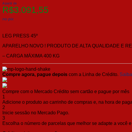
A partir de
R$
3.091,55
no pix
LEG PRESS 45º
APARELHO NOVO ! PRODUTO DE ALTA QUALIDADE E RE
– CARGA MÁXIMA 400 KG
Compre agora, pague depois
com a Linha de Crédito.
Saiba
Compre com o Mercado Crédito sem cartão e pague por mês
1
Adicione o produto ao carrinho de compras e, na hora de pagar
2
Inicie sessão no Mercado Pago.
3
Escolha o número de parcelas que melhor se adapte a você e 