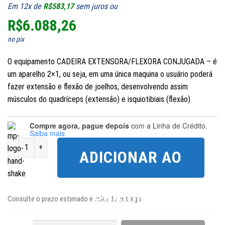
preço
preço
Em 12x de
R$
583,17
sem juros ou
original
atual
R$
6.088,26
era:
é:
no pix
R$7.504,80.
R$6.998,00.
O equipamento CADEIRA EXTENSORA/FLEXORA CONJUGADA – é
um aparelho 2×1, ou seja, em uma única maquina o usuário poderá
fazer extensão e flexão de joelhos, desenvolvendo assim
músculos do quadríceps (extensão) e isquiotibiais (flexão)
Compre agora, pague depois
com a Linha de Crédito.
Saiba mais
Cadeira Flexora/ Extensora Profissional quantidade
ADICIONAR AO
CARRINHO
Consulte o prazo estimado e valor da entrega