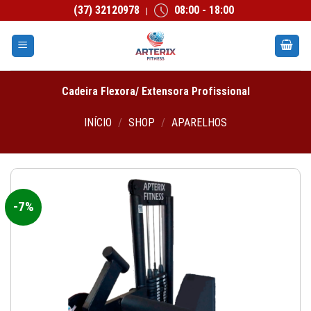
Skip
(37) 32120978
08:00 - 18:00
|
to
content
Cadeira Flexora/ Extensora Profissional
INÍCIO
/
SHOP
/
APARELHOS
-7%
Add to
wishlist