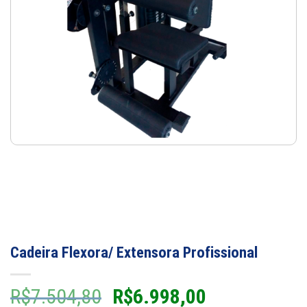
Cadeira Flexora/ Extensora Profissional
O
O
R$
7.504,80
R$
6.998,00