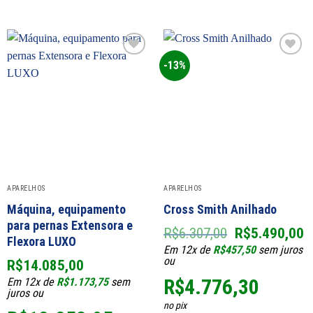
-13%
Add to
Add to
wishlist
wishlist
APARELHOS
APARELHOS
Máquina, equipamento
Cross Smith Anilhado
para pernas Extensora e
O
O
R$
6.307,00
R$
5.490,00
Flexora LUXO
preço
p
Em 12x de
R$
457,50
sem juros
original
a
ou
R$
14.085,00
era:
é
R$
4.776,30
Em 12x de
R$
1.173,75
sem
R$6.307,00.
R
juros ou
no pix